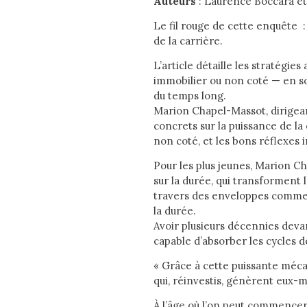
Auteurs
: Laurence Boccara et
Le fil rouge de cette enquête : 
de la carrière.
L’article détaille les stratégi
immobilier ou non coté — en so
du temps long.
Marion Chapel-Massot, dirigea
concrets sur la puissance de la 
non coté, et les bons réflexes 
Pour les plus jeunes, Marion Ch
sur la durée, qui transforment
travers des enveloppes comme
la durée.
Avoir plusieurs décennies dev
capable d’absorber les cycles
« Grâce à cette puissante méca
qui, réinvestis, génèrent eux-m
À l’âge où l’on peut commencer 