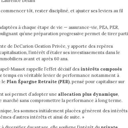
 Laurence Delain
commencer tôt, rester discipliné, et ajuster ses leviers au fil
es adaptées à chaque étape de vie — assurance-vie, PEA, PER,
ulignant qu’une préparation progressive permet de tirer parti
nte de DeCarion Gestion Privée, y apporte des repères
capitalisation, l’intérêt d’étaler ses investissements dans le
immobiliers avant et après 60 ans.
apel-Massot rappelle l’effet décisif des
intérêts composés
 le temps en véritable levier de performance notamment à
 le
Plan Épargne Retraite (PER)
, pensé pour capitaliser sur
ant soi permet d’adopter une
allocation plus dynamique
,
 de marché sans compromettre la performance à long terme.
nique, les sommes initialement placées génèrent des intérêts
êmes d’autres intérêts et ainsi de suite. »
à diversifier davantage, elle souligne l’intérêt du
private