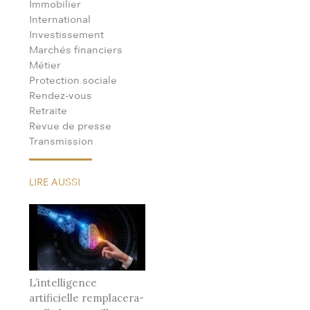
Immobilier
International
Investissement
Marchés financiers
Métier
Protection sociale
Rendez-vous
Retraite
Revue de presse
Transmission
LIRE AUSSI
L’intelligence
artificielle remplacera-