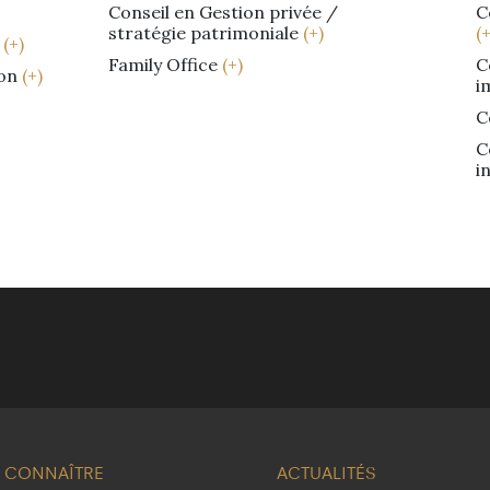
Conseil en Gestion privée /
C
stratégie patrimoniale
(+)
(+
t
(+)
Family Office
(+)
C
ion
(+)
i
C
C
i
 CONNAÎTRE
ACTUALITÉS