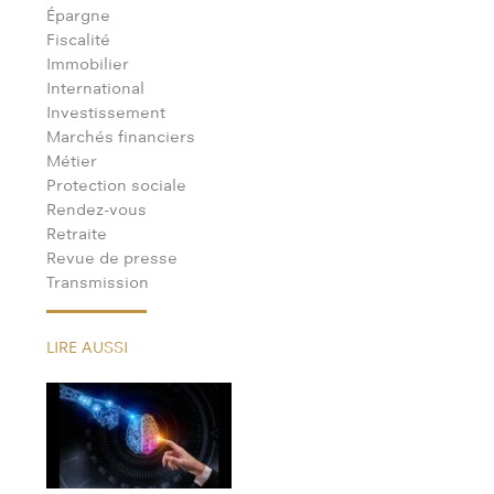
Épargne
Fiscalité
Immobilier
International
Investissement
Marchés financiers
Métier
Protection sociale
Rendez-vous
Retraite
Revue de presse
Transmission
LIRE AUSSI