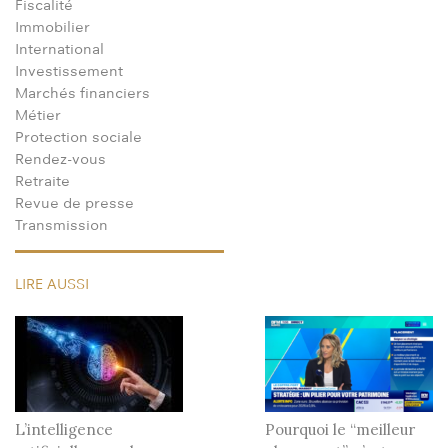
Fiscalité
Immobilier
International
Investissement
Marchés financiers
Métier
Protection sociale
Rendez-vous
Retraite
Revue de presse
Transmission
LIRE AUSSI
L’intelligence
Pourquoi le “meilleur