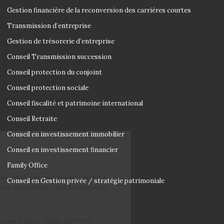
Gestion financière de la reconversion des carrières courtes
Transmission d’entreprise
Gestion de trésorerie d’entreprise
Conseil Transmission succession
Conseil protection du conjoint
Conseil protection sociale
Conseil fiscalité et patrimoine international
Conseil Retraite
Conseil en investissement immobilier
Salut c'est nous...
les Cookies !
Conseil en investissement financier
Family Office
On a attendu d'être sûrs que le contenu de
ce site vous intéresse avant de vous
Conseil en Gestion privée / stratégie patrimoniale
déranger, mais on aimerait bien vous accompagner pendant votre
visite...
C'est OK pour vous ?
Pour modifier vos préférences par la suite, cliquez sur le lien